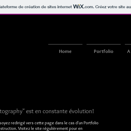
lateforme de création de sites internet
.com
. Créez votre site au
Home
Portfolio
A
tography" est en constante évolution!
 soyez redirigé vers cette page dans le cas d'un Portfolio
struction. Visitez le site régulièrement pour en