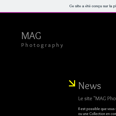
Ce site a été conçu sur la p
MAG​​​​​​
​​​P h o t o g r a p h y
News
Le site "MAG Pho
Il est possible que vous
ou une Collection en con