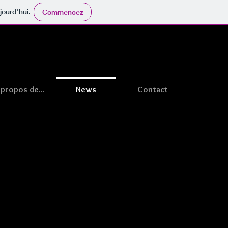
jourd'hui.
Commencez
 propos de...
News
Contact